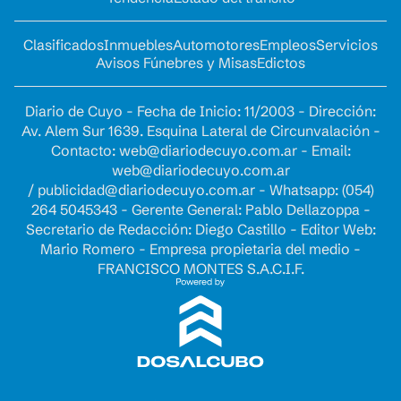
Clasificados
Inmuebles
Automotores
Empleos
Servicios
Avisos Fúnebres y Misas
Edictos
Diario de Cuyo - Fecha de Inicio: 11/2003 - Dirección:
Av. Alem Sur 1639. Esquina Lateral de Circunvalación -
Contacto:
web@diariodecuyo.com.ar
- Email:
web@diariodecuyo.com.ar
/
publicidad@diariodecuyo.com.ar
-
Whatsapp: (054)
264 5045343 - Gerente General: Pablo Dellazoppa -
Secretario de Redacción: Diego Castillo - Editor Web:
Mario Romero - Empresa propietaria del medio -
FRANCISCO MONTES S.A.C.I.F.