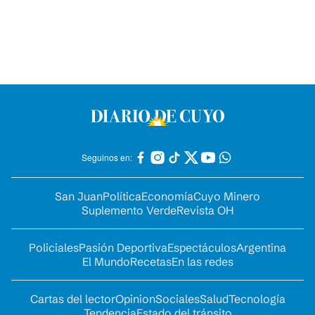
Seguinos en:
San Juan
Política
Economía
Cuyo Minero
Suplemento Verde
Revista OH
Policiales
Pasión Deportiva
Espectáculos
Argentina
El Mundo
Recetas
En las redes
Cartas del lector
Opinion
Sociales
Salud
Tecnología
Tendencia
Estado del tránsito