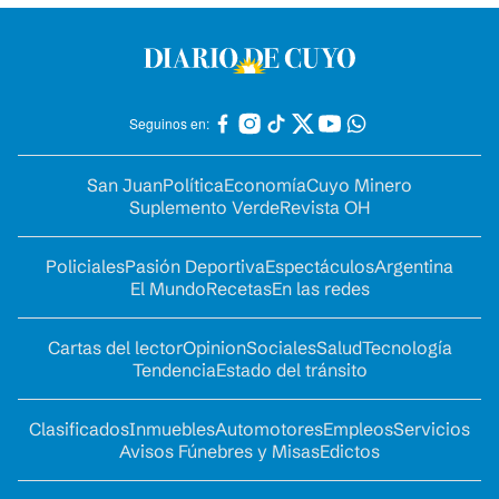
Seguinos en:
San Juan
Política
Economía
Cuyo Minero
Suplemento Verde
Revista OH
Policiales
Pasión Deportiva
Espectáculos
Argentina
El Mundo
Recetas
En las redes
Cartas del lector
Opinion
Sociales
Salud
Tecnología
Tendencia
Estado del tránsito
Clasificados
Inmuebles
Automotores
Empleos
Servicios
Avisos Fúnebres y Misas
Edictos