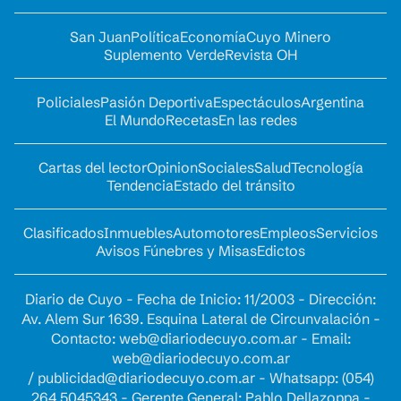
San Juan
Política
Economía
Cuyo Minero
Suplemento Verde
Revista OH
Policiales
Pasión Deportiva
Espectáculos
Argentina
El Mundo
Recetas
En las redes
Cartas del lector
Opinion
Sociales
Salud
Tecnología
Tendencia
Estado del tránsito
Clasificados
Inmuebles
Automotores
Empleos
Servicios
Avisos Fúnebres y Misas
Edictos
Diario de Cuyo - Fecha de Inicio: 11/2003 - Dirección:
Av. Alem Sur 1639. Esquina Lateral de Circunvalación -
Contacto:
web@diariodecuyo.com.ar
- Email:
web@diariodecuyo.com.ar
/
publicidad@diariodecuyo.com.ar
-
Whatsapp: (054)
264 5045343 - Gerente General: Pablo Dellazoppa -