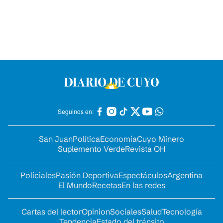
Seguinos en:
San Juan
Política
Economía
Cuyo Minero
Suplemento Verde
Revista OH
Policiales
Pasión Deportiva
Espectáculos
Argentina
El Mundo
Recetas
En las redes
Cartas del lector
Opinion
Sociales
Salud
Tecnología
Tendencia
Estado del tránsito