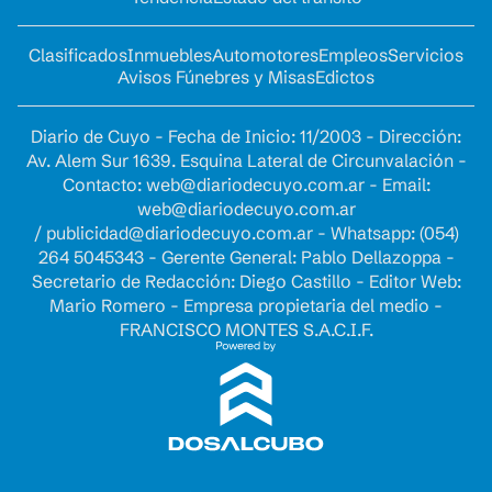
Clasificados
Inmuebles
Automotores
Empleos
Servicios
Avisos Fúnebres y Misas
Edictos
Diario de Cuyo - Fecha de Inicio: 11/2003 - Dirección:
Av. Alem Sur 1639. Esquina Lateral de Circunvalación -
Contacto:
web@diariodecuyo.com.ar
- Email:
web@diariodecuyo.com.ar
/
publicidad@diariodecuyo.com.ar
-
Whatsapp: (054)
264 5045343 - Gerente General: Pablo Dellazoppa -
Secretario de Redacción: Diego Castillo - Editor Web:
Mario Romero - Empresa propietaria del medio -
FRANCISCO MONTES S.A.C.I.F.