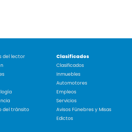
 del lector
Clasificados
on
Clasificados
es
Inmuebles
Automotores
logía
Empleos
ncia
Servicios
 del tránsito
Avisos Fúnebres y Misas
Edictos