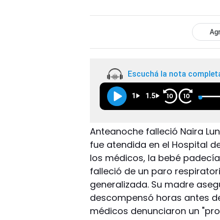
Agr
Escuchá la nota complet
1
1.5
10
10
Anteanoche falleció Naira Lu
fue atendida en el Hospital 
los médicos, la bebé padecía
falleció de un paro respirat
generalizada. Su madre aseg
descompensó horas antes de q
médicos denunciaron un "pro