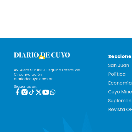
Seccione
San Juan
Av. Alem Sur 1639. Esquina Lateral de
Política
Circunvalación
diariodecuyo.com.ar
Economía
Siguenos en:
Cuyo Mine
Suplemen
Revista O