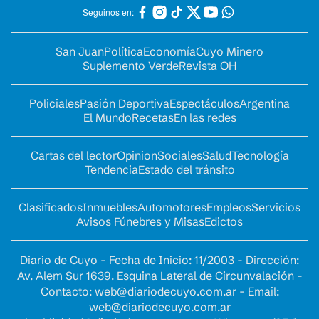
Seguinos en:
San Juan
Política
Economía
Cuyo Minero
Suplemento Verde
Revista OH
Policiales
Pasión Deportiva
Espectáculos
Argentina
El Mundo
Recetas
En las redes
Cartas del lector
Opinion
Sociales
Salud
Tecnología
Tendencia
Estado del tránsito
Clasificados
Inmuebles
Automotores
Empleos
Servicios
Avisos Fúnebres y Misas
Edictos
Diario de Cuyo - Fecha de Inicio: 11/2003 - Dirección:
Av. Alem Sur 1639. Esquina Lateral de Circunvalación -
Contacto:
web@diariodecuyo.com.ar
- Email:
web@diariodecuyo.com.ar