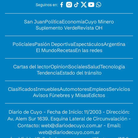
Seguinos en:
San Juan
Política
Economía
Cuyo Minero
Suplemento Verde
Revista OH
Policiales
Pasión Deportiva
Espectáculos
Argentina
El Mundo
Recetas
En las redes
Cartas del lector
Opinion
Sociales
Salud
Tecnología
Tendencia
Estado del tránsito
Clasificados
Inmuebles
Automotores
Empleos
Servicios
Avisos Fúnebres y Misas
Edictos
Diario de Cuyo - Fecha de Inicio: 11/2003 - Dirección:
Av. Alem Sur 1639. Esquina Lateral de Circunvalación -
Contacto:
web@diariodecuyo.com.ar
- Email:
web@diariodecuyo.com.ar