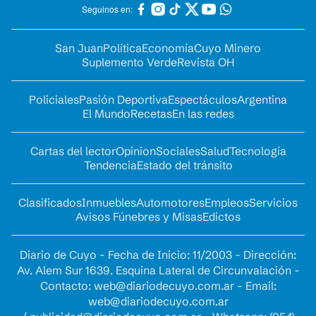
Seguinos en:
San Juan
Política
Economía
Cuyo Minero
Suplemento Verde
Revista OH
Policiales
Pasión Deportiva
Espectáculos
Argentina
El Mundo
Recetas
En las redes
Cartas del lector
Opinion
Sociales
Salud
Tecnología
Tendencia
Estado del tránsito
Clasificados
Inmuebles
Automotores
Empleos
Servicios
Avisos Fúnebres y Misas
Edictos
Diario de Cuyo - Fecha de Inicio: 11/2003 - Dirección:
Av. Alem Sur 1639. Esquina Lateral de Circunvalación -
Contacto:
web@diariodecuyo.com.ar
- Email:
web@diariodecuyo.com.ar