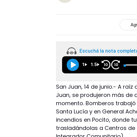
Agr
Escuchá la nota complet
1
1.5
10
10
San Juan, 14 de junio.- A raí
Juan, se produjeron más de di
momento. Bomberos trabajó e
Santa Lucía y en General Ach
incendios en Pocito, donde tu
trasladándolas a Centros de S
Integrador Comunitario).