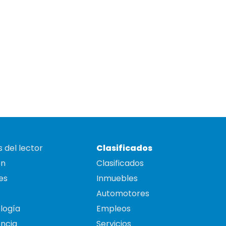
 del lector
Clasificados
on
Clasificados
es
Inmuebles
Automotores
logía
Empleos
ncia
Servicios