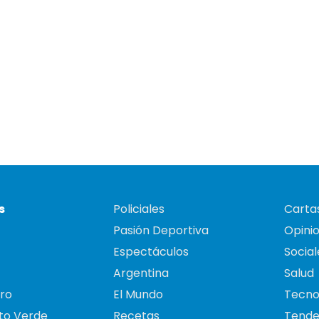
s
Policiales
Cartas
Pasión Deportiva
Opini
Espectáculos
Social
Argentina
Salud
ro
El Mundo
Tecno
to Verde
Recetas
Tende