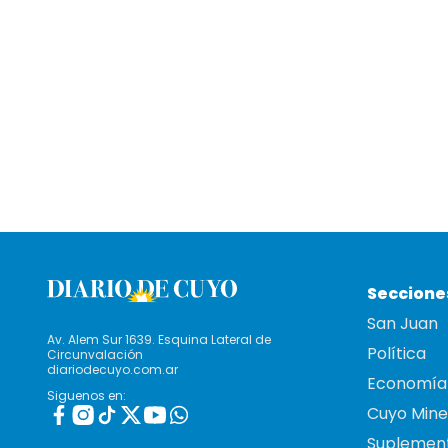
Seccione
San Juan
Av. Alem Sur 1639. Esquina Lateral de
Política
Circunvalación
diariodecuyo.com.ar
Economía
Siguenos en:
Cuyo Mine
Suplemen