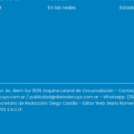
H
En las redes
Estado
ión: Av. Alem Sur 1639. Esquina Lateral de Circunvalación - Contac
cuyo.com.ar
/
publicidad@diariodecuyo.com.ar
-
Whatsapp: (0
cretario de Redacción: Diego Castillo - Editor Web: Mario Romer
 S.A.C.I.F.