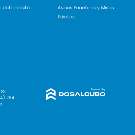
 del tránsito
Avisos Fúnebres y Misas
Edictos
to:
54) 264
o -