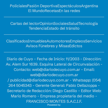
Policiales
Pasión Deportiva
Espectáculos
Argentina
El Mundo
Recetas
En las redes
Cartas del lector
Opinion
Sociales
Salud
Tecnología
Tendencia
Estado del tránsito
Clasificados
Inmuebles
Automotores
Empleos
Servicios
Avisos Fúnebres y Misas
Edictos
Diario de Cuyo - Fecha de Inicio: 11/2003 - Dirección:
Av. Alem Sur 1639. Esquina Lateral de Circunvalación -
Contacto:
web@diariodecuyo.com.ar
- Email:
web@diariodecuyo.com.ar
/
publicidad@diariodecuyo.com.ar
-
Whatsapp: (054)
264 5045343 - Gerente General: Pablo Dellazoppa -
Secretario de Redacción: Diego Castillo - Editor Web:
Mario Romero - Empresa propietaria del medio -
FRANCISCO MONTES S.A.C.I.F.