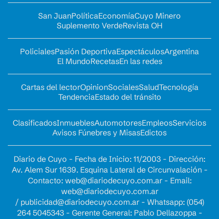
San Juan
Política
Economía
Cuyo Minero
Suplemento Verde
Revista OH
Policiales
Pasión Deportiva
Espectáculos
Argentina
El Mundo
Recetas
En las redes
Cartas del lector
Opinion
Sociales
Salud
Tecnología
Tendencia
Estado del tránsito
Clasificados
Inmuebles
Automotores
Empleos
Servicios
Avisos Fúnebres y Misas
Edictos
Diario de Cuyo - Fecha de Inicio: 11/2003 - Dirección:
Av. Alem Sur 1639. Esquina Lateral de Circunvalación -
Contacto:
web@diariodecuyo.com.ar
- Email:
web@diariodecuyo.com.ar
/
publicidad@diariodecuyo.com.ar
-
Whatsapp: (054)
264 5045343 - Gerente General: Pablo Dellazoppa -