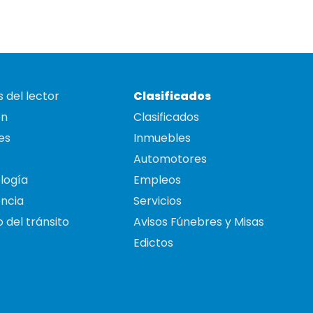
 del lector
Clasificados
on
Clasificados
es
Inmuebles
Automotores
logía
Empleos
ncia
Servicios
 del tránsito
Avisos Fúnebres y Misas
Edictos