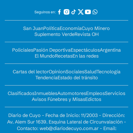
Seguinos en:
San Juan
Política
Economía
Cuyo Minero
Suplemento Verde
Revista OH
Policiales
Pasión Deportiva
Espectáculos
Argentina
El Mundo
Recetas
En las redes
Cartas del lector
Opinion
Sociales
Salud
Tecnología
Tendencia
Estado del tránsito
Clasificados
Inmuebles
Automotores
Empleos
Servicios
Avisos Fúnebres y Misas
Edictos
Diario de Cuyo - Fecha de Inicio: 11/2003 - Dirección:
Av. Alem Sur 1639. Esquina Lateral de Circunvalación -
Contacto:
web@diariodecuyo.com.ar
- Email: