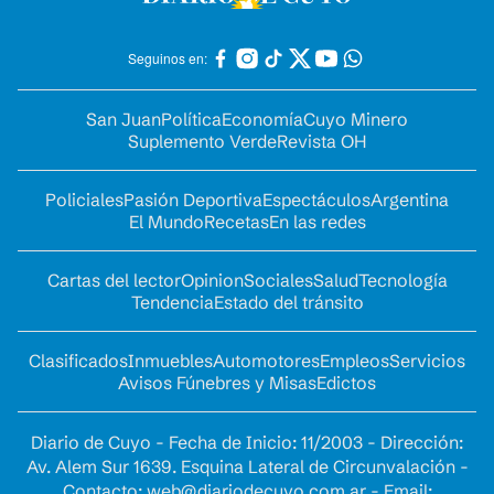
Seguinos en:
San Juan
Política
Economía
Cuyo Minero
Suplemento Verde
Revista OH
Policiales
Pasión Deportiva
Espectáculos
Argentina
El Mundo
Recetas
En las redes
Cartas del lector
Opinion
Sociales
Salud
Tecnología
Tendencia
Estado del tránsito
Clasificados
Inmuebles
Automotores
Empleos
Servicios
Avisos Fúnebres y Misas
Edictos
Diario de Cuyo - Fecha de Inicio: 11/2003 - Dirección:
Av. Alem Sur 1639. Esquina Lateral de Circunvalación -
Contacto:
web@diariodecuyo.com.ar
- Email: