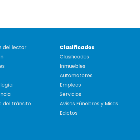
 del lector
Clasificados
on
Clasificados
es
Inmuebles
Automotores
logía
Empleos
ncia
Servicios
 del tránsito
Avisos Fúnebres y Misas
Edictos