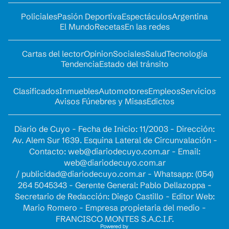
Policiales
Pasión Deportiva
Espectáculos
Argentina
El Mundo
Recetas
En las redes
Cartas del lector
Opinion
Sociales
Salud
Tecnología
Tendencia
Estado del tránsito
Clasificados
Inmuebles
Automotores
Empleos
Servicios
Avisos Fúnebres y Misas
Edictos
Diario de Cuyo - Fecha de Inicio: 11/2003 - Dirección:
Av. Alem Sur 1639. Esquina Lateral de Circunvalación -
Contacto:
web@diariodecuyo.com.ar
- Email:
web@diariodecuyo.com.ar
/
publicidad@diariodecuyo.com.ar
-
Whatsapp: (054)
264 5045343 - Gerente General: Pablo Dellazoppa -
Secretario de Redacción: Diego Castillo - Editor Web:
Mario Romero - Empresa propietaria del medio -
FRANCISCO MONTES S.A.C.I.F.