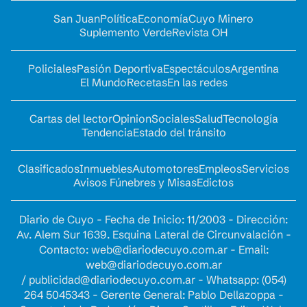
San Juan
Política
Economía
Cuyo Minero
Suplemento Verde
Revista OH
Policiales
Pasión Deportiva
Espectáculos
Argentina
El Mundo
Recetas
En las redes
Cartas del lector
Opinion
Sociales
Salud
Tecnología
Tendencia
Estado del tránsito
Clasificados
Inmuebles
Automotores
Empleos
Servicios
Avisos Fúnebres y Misas
Edictos
Diario de Cuyo - Fecha de Inicio: 11/2003 - Dirección:
Av. Alem Sur 1639. Esquina Lateral de Circunvalación -
Contacto:
web@diariodecuyo.com.ar
- Email:
web@diariodecuyo.com.ar
/
publicidad@diariodecuyo.com.ar
-
Whatsapp: (054)
264 5045343 - Gerente General: Pablo Dellazoppa -