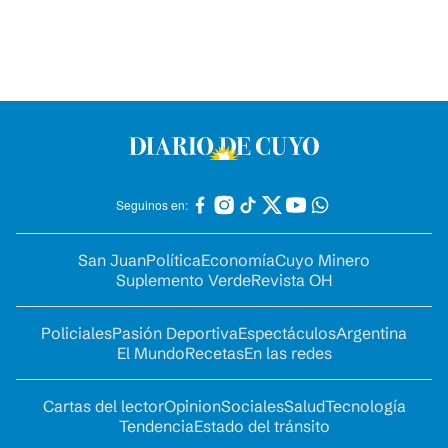
Seguinos en:
San Juan
Política
Economía
Cuyo Minero
Suplemento Verde
Revista OH
Policiales
Pasión Deportiva
Espectáculos
Argentina
El Mundo
Recetas
En las redes
Cartas del lector
Opinion
Sociales
Salud
Tecnología
Tendencia
Estado del tránsito