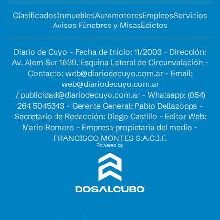
Clasificados
Inmuebles
Automotores
Empleos
Servicios
Avisos Fúnebres y Misas
Edictos
Diario de Cuyo - Fecha de Inicio: 11/2003 - Dirección:
Av. Alem Sur 1639. Esquina Lateral de Circunvalación -
Contacto:
web@diariodecuyo.com.ar
- Email:
web@diariodecuyo.com.ar
/
publicidad@diariodecuyo.com.ar
-
Whatsapp: (054)
264 5045343 - Gerente General: Pablo Dellazoppa -
Secretario de Redacción: Diego Castillo - Editor Web:
Mario Romero - Empresa propietaria del medio -
FRANCISCO MONTES S.A.C.I.F.