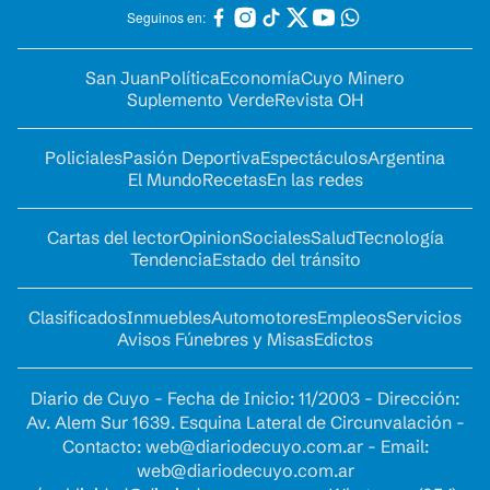
Seguinos en:
San Juan
Política
Economía
Cuyo Minero
Suplemento Verde
Revista OH
Policiales
Pasión Deportiva
Espectáculos
Argentina
El Mundo
Recetas
En las redes
Cartas del lector
Opinion
Sociales
Salud
Tecnología
Tendencia
Estado del tránsito
Clasificados
Inmuebles
Automotores
Empleos
Servicios
Avisos Fúnebres y Misas
Edictos
Diario de Cuyo - Fecha de Inicio: 11/2003 - Dirección:
Av. Alem Sur 1639. Esquina Lateral de Circunvalación -
Contacto:
web@diariodecuyo.com.ar
- Email:
web@diariodecuyo.com.ar