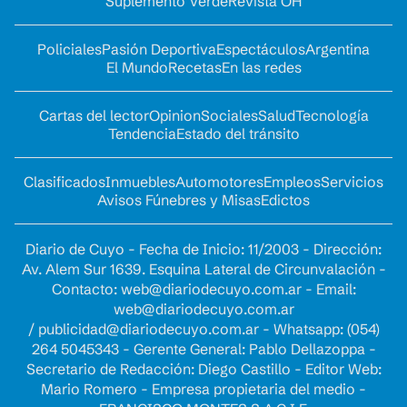
Suplemento Verde
Revista OH
Policiales
Pasión Deportiva
Espectáculos
Argentina
El Mundo
Recetas
En las redes
Cartas del lector
Opinion
Sociales
Salud
Tecnología
Tendencia
Estado del tránsito
Clasificados
Inmuebles
Automotores
Empleos
Servicios
Avisos Fúnebres y Misas
Edictos
Diario de Cuyo - Fecha de Inicio: 11/2003 - Dirección:
Av. Alem Sur 1639. Esquina Lateral de Circunvalación -
Contacto:
web@diariodecuyo.com.ar
- Email:
web@diariodecuyo.com.ar
/
publicidad@diariodecuyo.com.ar
-
Whatsapp: (054)
264 5045343 - Gerente General: Pablo Dellazoppa -
Secretario de Redacción: Diego Castillo - Editor Web:
Mario Romero - Empresa propietaria del medio -