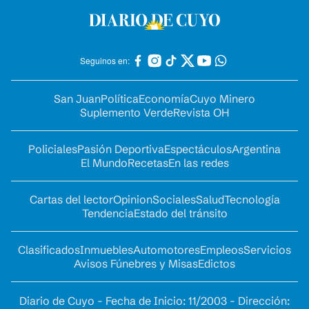
Seguinos en:
San Juan
Política
Economía
Cuyo Minero
Suplemento Verde
Revista OH
Policiales
Pasión Deportiva
Espectáculos
Argentina
El Mundo
Recetas
En las redes
Cartas del lector
Opinion
Sociales
Salud
Tecnología
Tendencia
Estado del tránsito
Clasificados
Inmuebles
Automotores
Empleos
Servicios
Avisos Fúnebres y Misas
Edictos
Diario de Cuyo - Fecha de Inicio: 11/2003 - Dirección: