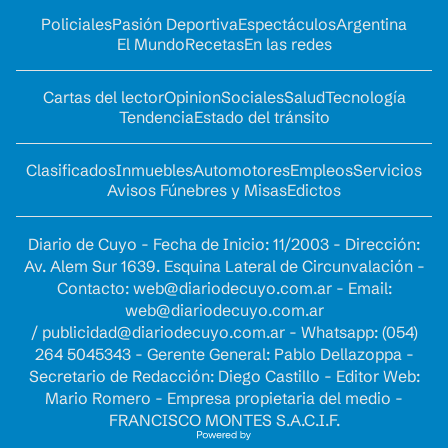
Policiales
Pasión Deportiva
Espectáculos
Argentina
El Mundo
Recetas
En las redes
Cartas del lector
Opinion
Sociales
Salud
Tecnología
Tendencia
Estado del tránsito
Clasificados
Inmuebles
Automotores
Empleos
Servicios
Avisos Fúnebres y Misas
Edictos
Diario de Cuyo - Fecha de Inicio: 11/2003 - Dirección:
Av. Alem Sur 1639. Esquina Lateral de Circunvalación -
Contacto:
web@diariodecuyo.com.ar
- Email:
web@diariodecuyo.com.ar
/
publicidad@diariodecuyo.com.ar
-
Whatsapp: (054)
264 5045343 - Gerente General: Pablo Dellazoppa -
Secretario de Redacción: Diego Castillo - Editor Web:
Mario Romero - Empresa propietaria del medio -
FRANCISCO MONTES S.A.C.I.F.