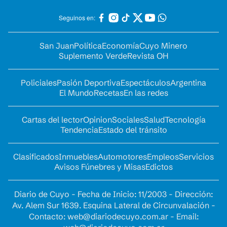
Seguinos en:
San Juan
Política
Economía
Cuyo Minero
Suplemento Verde
Revista OH
Policiales
Pasión Deportiva
Espectáculos
Argentina
El Mundo
Recetas
En las redes
Cartas del lector
Opinion
Sociales
Salud
Tecnología
Tendencia
Estado del tránsito
Clasificados
Inmuebles
Automotores
Empleos
Servicios
Avisos Fúnebres y Misas
Edictos
Diario de Cuyo - Fecha de Inicio: 11/2003 - Dirección:
Av. Alem Sur 1639. Esquina Lateral de Circunvalación -
Contacto:
web@diariodecuyo.com.ar
- Email: