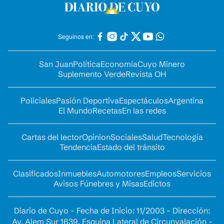
Seguinos en:
San Juan
Política
Economía
Cuyo Minero
Suplemento Verde
Revista OH
Policiales
Pasión Deportiva
Espectáculos
Argentina
El Mundo
Recetas
En las redes
Cartas del lector
Opinion
Sociales
Salud
Tecnología
Tendencia
Estado del tránsito
Clasificados
Inmuebles
Automotores
Empleos
Servicios
Avisos Fúnebres y Misas
Edictos
Diario de Cuyo - Fecha de Inicio: 11/2003 - Dirección:
Av. Alem Sur 1639. Esquina Lateral de Circunvalación -