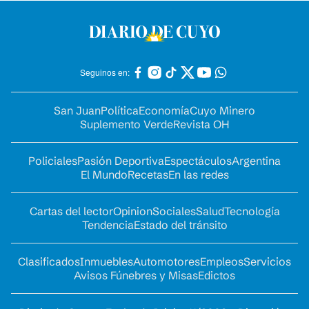
Seguinos en:
San Juan
Política
Economía
Cuyo Minero
Suplemento Verde
Revista OH
Policiales
Pasión Deportiva
Espectáculos
Argentina
El Mundo
Recetas
En las redes
Cartas del lector
Opinion
Sociales
Salud
Tecnología
Tendencia
Estado del tránsito
Clasificados
Inmuebles
Automotores
Empleos
Servicios
Avisos Fúnebres y Misas
Edictos