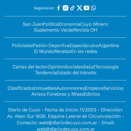
Seguinos en:
San Juan
Política
Economía
Cuyo Minero
Suplemento Verde
Revista OH
Policiales
Pasión Deportiva
Espectáculos
Argentina
El Mundo
Recetas
En las redes
Cartas del lector
Opinion
Sociales
Salud
Tecnología
Tendencia
Estado del tránsito
Clasificados
Inmuebles
Automotores
Empleos
Servicios
Avisos Fúnebres y Misas
Edictos
Diario de Cuyo - Fecha de Inicio: 11/2003 - Dirección:
Av. Alem Sur 1639. Esquina Lateral de Circunvalación -
Contacto:
web@diariodecuyo.com.ar
- Email:
web@diariodecuyo.com.ar