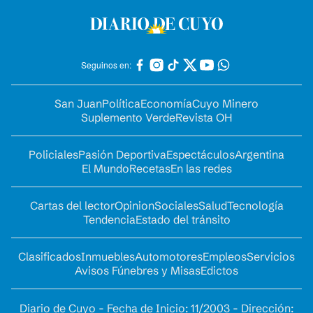
Seguinos en:
San Juan
Política
Economía
Cuyo Minero
Suplemento Verde
Revista OH
Policiales
Pasión Deportiva
Espectáculos
Argentina
El Mundo
Recetas
En las redes
Cartas del lector
Opinion
Sociales
Salud
Tecnología
Tendencia
Estado del tránsito
Clasificados
Inmuebles
Automotores
Empleos
Servicios
Avisos Fúnebres y Misas
Edictos
Diario de Cuyo - Fecha de Inicio: 11/2003 - Dirección: