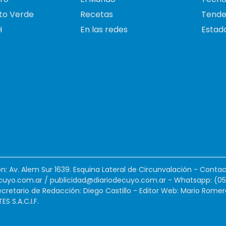
to Verde
Recetas
Tende
H
En las redes
Estado
ión: Av. Alem Sur 1639. Esquina Lateral de Circunvalación - Contac
cuyo.com.ar
/
publicidad@diariodecuyo.com.ar
-
Whatsapp: (0
cretario de Redacción: Diego Castillo - Editor Web: Mario Romer
 S.A.C.I.F.