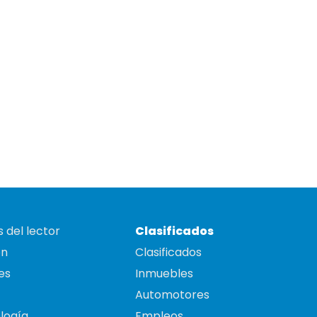
 del lector
Clasificados
on
Clasificados
es
Inmuebles
Automotores
logía
Empleos