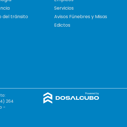
ncia
Servicios
 del tránsito
Avisos Fúnebres y Misas
Edictos
to:
54) 264
o -