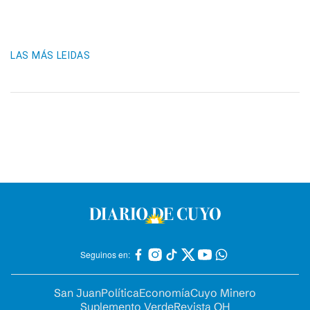
LAS MÁS LEIDAS
Seguinos en:
San Juan
Política
Economía
Cuyo Minero
Suplemento Verde
Revista OH