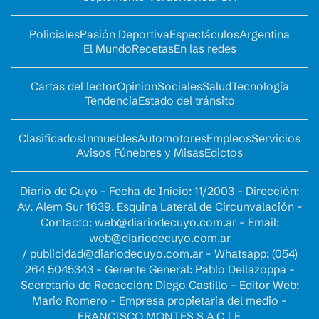
Policiales
Pasión Deportiva
Espectáculos
Argentina
El Mundo
Recetas
En las redes
Cartas del lector
Opinion
Sociales
Salud
Tecnología
Tendencia
Estado del tránsito
Clasificados
Inmuebles
Automotores
Empleos
Servicios
Avisos Fúnebres y Misas
Edictos
Diario de Cuyo - Fecha de Inicio: 11/2003 - Dirección:
Av. Alem Sur 1639. Esquina Lateral de Circunvalación -
Contacto:
web@diariodecuyo.com.ar
- Email:
web@diariodecuyo.com.ar
/
publicidad@diariodecuyo.com.ar
-
Whatsapp: (054)
264 5045343 - Gerente General: Pablo Dellazoppa -
Secretario de Redacción: Diego Castillo - Editor Web:
Mario Romero - Empresa propietaria del medio -
FRANCISCO MONTES S.A.C.I.F.