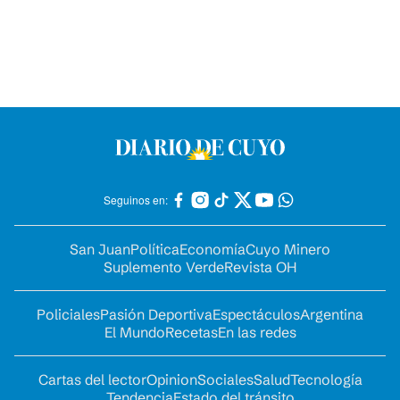
Seguinos en:
San Juan
Política
Economía
Cuyo Minero
Suplemento Verde
Revista OH
Policiales
Pasión Deportiva
Espectáculos
Argentina
El Mundo
Recetas
En las redes
Cartas del lector
Opinion
Sociales
Salud
Tecnología
Tendencia
Estado del tránsito