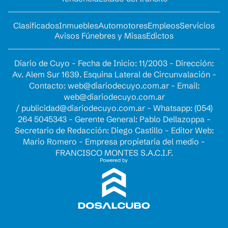
Clasificados
Inmuebles
Automotores
Empleos
Servicios
Avisos Fúnebres y Misas
Edictos
Diario de Cuyo - Fecha de Inicio: 11/2003 - Dirección:
Av. Alem Sur 1639. Esquina Lateral de Circunvalación -
Contacto:
web@diariodecuyo.com.ar
- Email:
web@diariodecuyo.com.ar
/
publicidad@diariodecuyo.com.ar
-
Whatsapp: (054)
264 5045343 - Gerente General: Pablo Dellazoppa -
Secretario de Redacción: Diego Castillo - Editor Web:
Mario Romero - Empresa propietaria del medio -
FRANCISCO MONTES S.A.C.I.F.