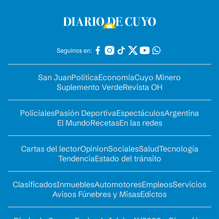
Seguinos en:
San Juan
Política
Economía
Cuyo Minero
Suplemento Verde
Revista OH
Policiales
Pasión Deportiva
Espectáculos
Argentina
El Mundo
Recetas
En las redes
Cartas del lector
Opinion
Sociales
Salud
Tecnología
Tendencia
Estado del tránsito
Clasificados
Inmuebles
Automotores
Empleos
Servicios
Avisos Fúnebres y Misas
Edictos