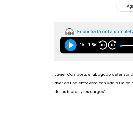
Agr
Escuchá la nota complet
1
1.5
10
10
Javier Cámpora, el abogado defensor de
ayer en una entrevista con Radio Colón 
de los fueros y los cargos”.