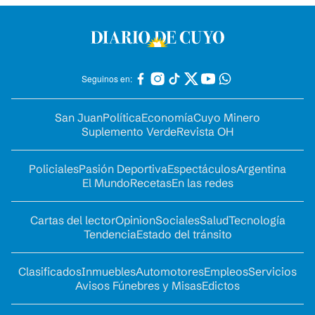
Seguinos en:
San Juan
Política
Economía
Cuyo Minero
Suplemento Verde
Revista OH
Policiales
Pasión Deportiva
Espectáculos
Argentina
El Mundo
Recetas
En las redes
Cartas del lector
Opinion
Sociales
Salud
Tecnología
Tendencia
Estado del tránsito
Clasificados
Inmuebles
Automotores
Empleos
Servicios
Avisos Fúnebres y Misas
Edictos