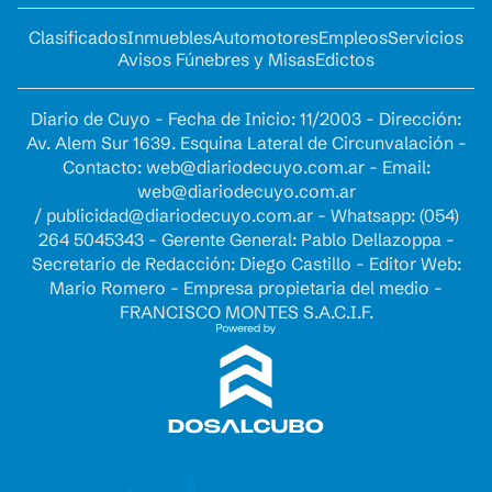
Clasificados
Inmuebles
Automotores
Empleos
Servicios
Avisos Fúnebres y Misas
Edictos
Diario de Cuyo - Fecha de Inicio: 11/2003 - Dirección:
Av. Alem Sur 1639. Esquina Lateral de Circunvalación -
Contacto:
web@diariodecuyo.com.ar
- Email:
web@diariodecuyo.com.ar
/
publicidad@diariodecuyo.com.ar
-
Whatsapp: (054)
264 5045343 - Gerente General: Pablo Dellazoppa -
Secretario de Redacción: Diego Castillo - Editor Web:
Mario Romero - Empresa propietaria del medio -
FRANCISCO MONTES S.A.C.I.F.