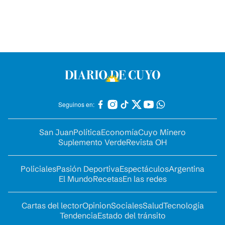
Seguinos en:
San Juan
Política
Economía
Cuyo Minero
Suplemento Verde
Revista OH
Policiales
Pasión Deportiva
Espectáculos
Argentina
El Mundo
Recetas
En las redes
Cartas del lector
Opinion
Sociales
Salud
Tecnología
Tendencia
Estado del tránsito