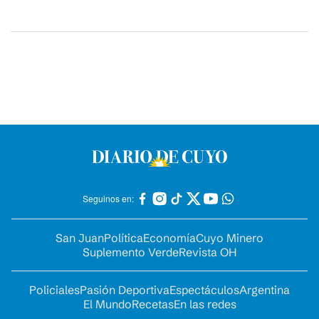
Seguinos en:
San Juan
Política
Economía
Cuyo Minero
Suplemento Verde
Revista OH
Policiales
Pasión Deportiva
Espectáculos
Argentina
El Mundo
Recetas
En las redes