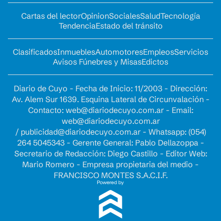
Cartas del lector
Opinion
Sociales
Salud
Tecnología
Tendencia
Estado del tránsito
Clasificados
Inmuebles
Automotores
Empleos
Servicios
Avisos Fúnebres y Misas
Edictos
Diario de Cuyo - Fecha de Inicio: 11/2003 - Dirección:
Av. Alem Sur 1639. Esquina Lateral de Circunvalación -
Contacto:
web@diariodecuyo.com.ar
- Email:
web@diariodecuyo.com.ar
/
publicidad@diariodecuyo.com.ar
-
Whatsapp: (054)
264 5045343 - Gerente General: Pablo Dellazoppa -
Secretario de Redacción: Diego Castillo - Editor Web:
Mario Romero - Empresa propietaria del medio -
FRANCISCO MONTES S.A.C.I.F.