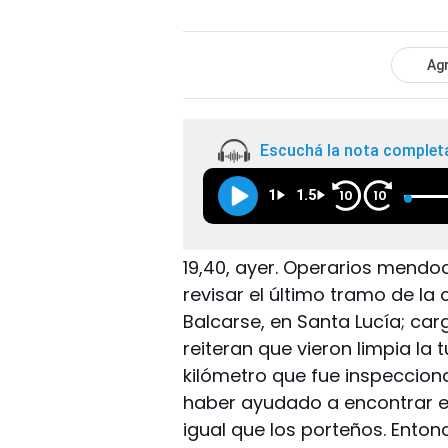
Agr
Escuchá la nota complet
1
1.5
10
10
19,40, ayer. Operarios mendo
revisar el último tramo de la 
Balcarse, en Santa Lucía; ca
reiteran que vieron limpia la 
kilómetro que fue inspeccion
haber ayudado a encontrar el
igual que los porteños. Enton