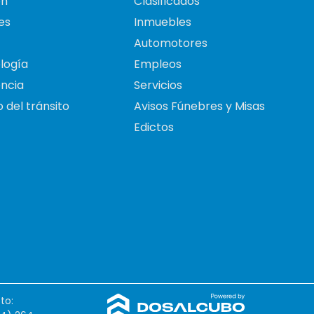
on
Clasificados
es
Inmuebles
Automotores
logía
Empleos
ncia
Servicios
 del tránsito
Avisos Fúnebres y Misas
Edictos
to: