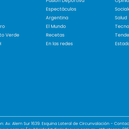
Pasión Deportiva
Opini
Espectáculos
Social
Argentina
Salud
ro
El Mundo
Tecno
to Verde
Recetas
Tende
H
En las redes
Estado
ión: Av. Alem Sur 1639. Esquina Lateral de Circunvalación - Contac