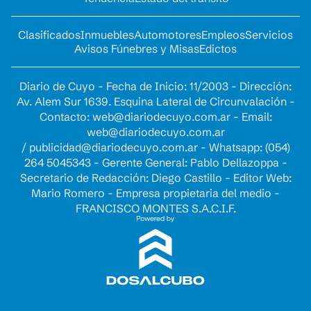
Clasificados
Inmuebles
Automotores
Empleos
Servicios
Avisos Fúnebres y Misas
Edictos
Diario de Cuyo - Fecha de Inicio: 11/2003 - Dirección:
Av. Alem Sur 1639. Esquina Lateral de Circunvalación -
Contacto:
web@diariodecuyo.com.ar
- Email:
web@diariodecuyo.com.ar
/
publicidad@diariodecuyo.com.ar
-
Whatsapp: (054)
264 5045343 - Gerente General: Pablo Dellazoppa -
Secretario de Redacción: Diego Castillo - Editor Web:
Mario Romero - Empresa propietaria del medio -
FRANCISCO MONTES S.A.C.I.F.