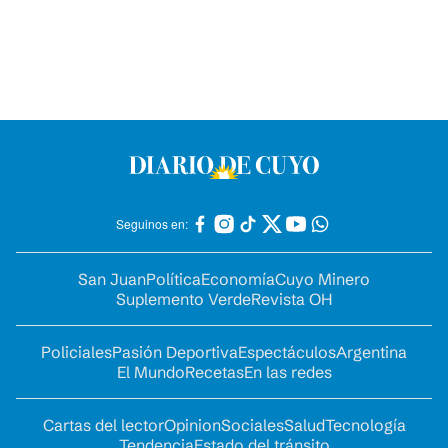
Seguinos en:
San Juan
Política
Economía
Cuyo Minero
Suplemento Verde
Revista OH
Policiales
Pasión Deportiva
Espectáculos
Argentina
El Mundo
Recetas
En las redes
Cartas del lector
Opinion
Sociales
Salud
Tecnología
Tendencia
Estado del tránsito