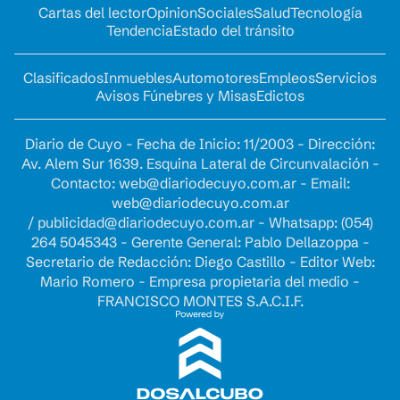
Cartas del lector
Opinion
Sociales
Salud
Tecnología
Tendencia
Estado del tránsito
Clasificados
Inmuebles
Automotores
Empleos
Servicios
Avisos Fúnebres y Misas
Edictos
Diario de Cuyo - Fecha de Inicio: 11/2003 - Dirección:
Av. Alem Sur 1639. Esquina Lateral de Circunvalación -
Contacto:
web@diariodecuyo.com.ar
- Email:
web@diariodecuyo.com.ar
/
publicidad@diariodecuyo.com.ar
-
Whatsapp: (054)
264 5045343 - Gerente General: Pablo Dellazoppa -
Secretario de Redacción: Diego Castillo - Editor Web:
Mario Romero - Empresa propietaria del medio -
FRANCISCO MONTES S.A.C.I.F.