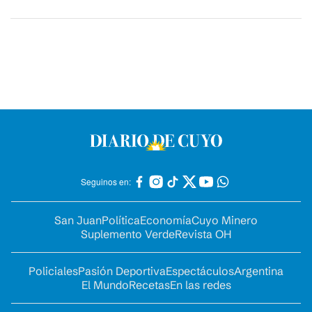
Seguinos en:
San Juan
Política
Economía
Cuyo Minero
Suplemento Verde
Revista OH
Policiales
Pasión Deportiva
Espectáculos
Argentina
El Mundo
Recetas
En las redes