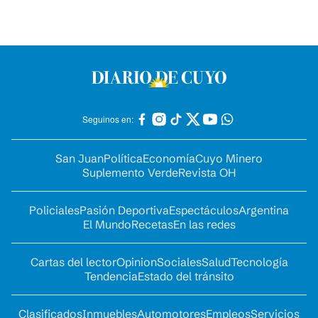
Seguinos en:
San Juan
Política
Economía
Cuyo Minero
Suplemento Verde
Revista OH
Policiales
Pasión Deportiva
Espectáculos
Argentina
El Mundo
Recetas
En las redes
Cartas del lector
Opinion
Sociales
Salud
Tecnología
Tendencia
Estado del tránsito
Clasificados
Inmuebles
Automotores
Empleos
Servicios