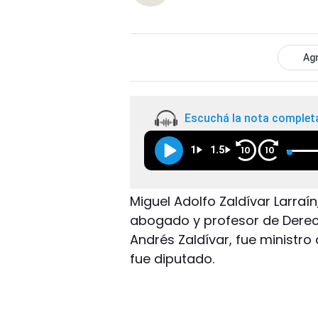
Agr
Escuchá la nota complet
1
1.5
10
10
Miguel Adolfo Zaldívar Larraín
abogado y profesor de Derech
Andrés Zaldívar, fue ministro 
fue diputado.