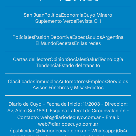
San Juan
Política
Economía
Cuyo Minero
Suplemento Verde
Revista OH
Policiales
Pasión Deportiva
Espectáculos
Argentina
El Mundo
Recetas
En las redes
Cartas del lector
Opinion
Sociales
Salud
Tecnología
Tendencia
Estado del tránsito
Clasificados
Inmuebles
Automotores
Empleos
Servicios
Avisos Fúnebres y Misas
Edictos
Diario de Cuyo - Fecha de Inicio: 11/2003 - Dirección:
Av. Alem Sur 1639. Esquina Lateral de Circunvalación -
Contacto:
web@diariodecuyo.com.ar
- Email:
web@diariodecuyo.com.ar
/
publicidad@diariodecuyo.com.ar
-
Whatsapp: (054)