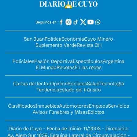
Seguinos en:
San Juan
Política
Economía
Cuyo Minero
Suplemento Verde
Revista OH
Policiales
Pasión Deportiva
Espectáculos
Argentina
El Mundo
Recetas
En las redes
Cartas del lector
Opinion
Sociales
Salud
Tecnología
Tendencia
Estado del tránsito
Clasificados
Inmuebles
Automotores
Empleos
Servicios
Avisos Fúnebres y Misas
Edictos
Diario de Cuyo - Fecha de Inicio: 11/2003 - Dirección:
Av. Alem Sur 1639. Esquina Lateral de Circunvalación -