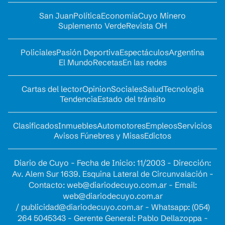
San Juan
Política
Economía
Cuyo Minero
Suplemento Verde
Revista OH
Policiales
Pasión Deportiva
Espectáculos
Argentina
El Mundo
Recetas
En las redes
Cartas del lector
Opinion
Sociales
Salud
Tecnología
Tendencia
Estado del tránsito
Clasificados
Inmuebles
Automotores
Empleos
Servicios
Avisos Fúnebres y Misas
Edictos
Diario de Cuyo - Fecha de Inicio: 11/2003 - Dirección:
Av. Alem Sur 1639. Esquina Lateral de Circunvalación -
Contacto:
web@diariodecuyo.com.ar
- Email:
web@diariodecuyo.com.ar
/
publicidad@diariodecuyo.com.ar
-
Whatsapp: (054)
264 5045343 - Gerente General: Pablo Dellazoppa -