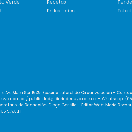
to Verde
Recetas
Tende
H
En las redes
Estado
ión: Av. Alem Sur 1639. Esquina Lateral de Circunvalación - Contac
cuyo.com.ar
/
publicidad@diariodecuyo.com.ar
-
Whatsapp: (0
cretario de Redacción: Diego Castillo - Editor Web: Mario Romer
 S.A.C.I.F.