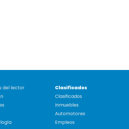
 del lector
Clasificados
on
Clasificados
es
Inmuebles
Automotores
logía
Empleos