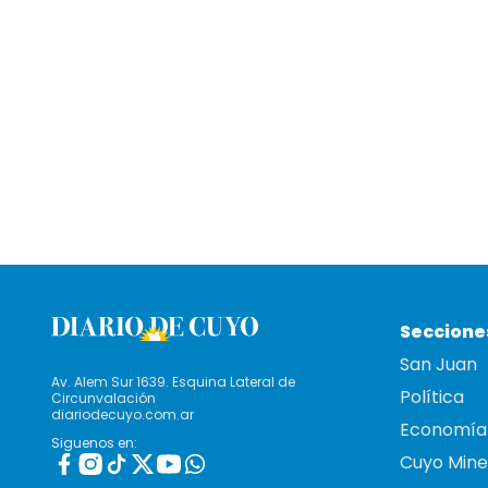
Seccione
San Juan
Av. Alem Sur 1639. Esquina Lateral de
Política
Circunvalación
diariodecuyo.com.ar
Economía
Siguenos en:
Cuyo Mine