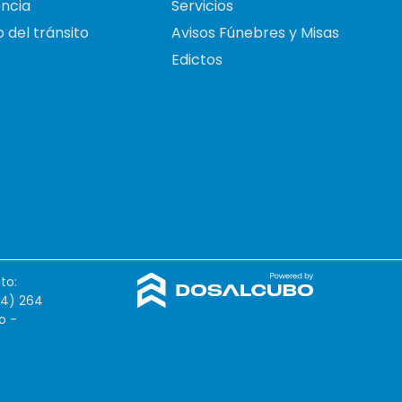
ncia
Servicios
 del tránsito
Avisos Fúnebres y Misas
Edictos
to:
54) 264
o -