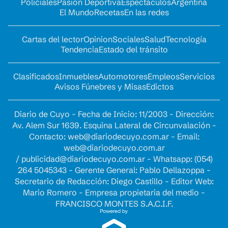
Policiales
Pasión Deportiva
Espectáculos
Argentina
El Mundo
Recetas
En las redes
Cartas del lector
Opinion
Sociales
Salud
Tecnología
Tendencia
Estado del tránsito
Clasificados
Inmuebles
Automotores
Empleos
Servicios
Avisos Fúnebres y Misas
Edictos
Diario de Cuyo - Fecha de Inicio: 11/2003 - Dirección:
Av. Alem Sur 1639. Esquina Lateral de Circunvalación -
Contacto:
web@diariodecuyo.com.ar
- Email:
web@diariodecuyo.com.ar
/
publicidad@diariodecuyo.com.ar
-
Whatsapp: (054)
264 5045343 - Gerente General: Pablo Dellazoppa -
Secretario de Redacción: Diego Castillo - Editor Web:
Mario Romero - Empresa propietaria del medio -
FRANCISCO MONTES S.A.C.I.F.