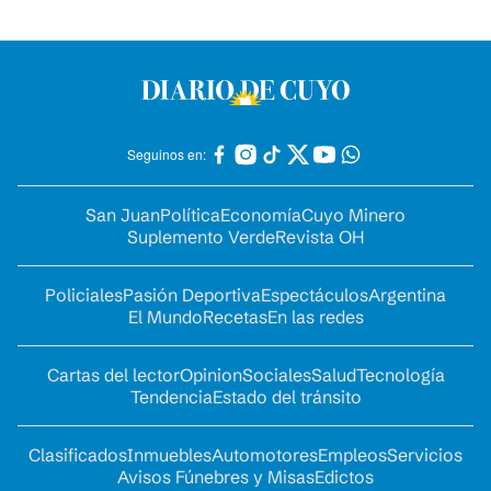
Seguinos en:
San Juan
Política
Economía
Cuyo Minero
Suplemento Verde
Revista OH
Policiales
Pasión Deportiva
Espectáculos
Argentina
El Mundo
Recetas
En las redes
Cartas del lector
Opinion
Sociales
Salud
Tecnología
Tendencia
Estado del tránsito
Clasificados
Inmuebles
Automotores
Empleos
Servicios
Avisos Fúnebres y Misas
Edictos