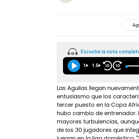
Agr
Escuchá la nota complet
1
1.5
10
10
Las Aguilas llegan nuevament
entusiasmo que los caracter
tercer puesto en la Copa Afr
hubo cambio de entrenador. La
mayores turbulencias, aunque
de los 30 jugadores que integr
juegan en la liga doméstica.