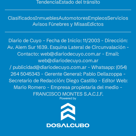
Tendencia
Estado del tránsito
Clasificados
Inmuebles
Automotores
Empleos
Servicios
Avisos Fúnebres y Misas
Edictos
Diario de Cuyo - Fecha de Inicio: 11/2003 - Dirección:
Av. Alem Sur 1639. Esquina Lateral de Circunvalación -
Contacto:
web@diariodecuyo.com.ar
- Email:
web@diariodecuyo.com.ar
/
publicidad@diariodecuyo.com.ar
-
Whatsapp: (054)
264 5045343 - Gerente General: Pablo Dellazoppa -
Secretario de Redacción: Diego Castillo - Editor Web:
Mario Romero - Empresa propietaria del medio -
FRANCISCO MONTES S.A.C.I.F.