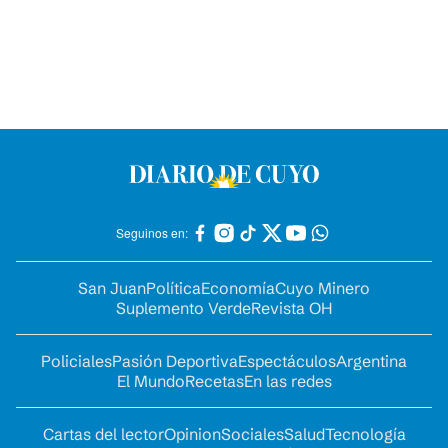
Seguinos en:
San Juan
Política
Economía
Cuyo Minero
Suplemento Verde
Revista OH
Policiales
Pasión Deportiva
Espectáculos
Argentina
El Mundo
Recetas
En las redes
Cartas del lector
Opinion
Sociales
Salud
Tecnología