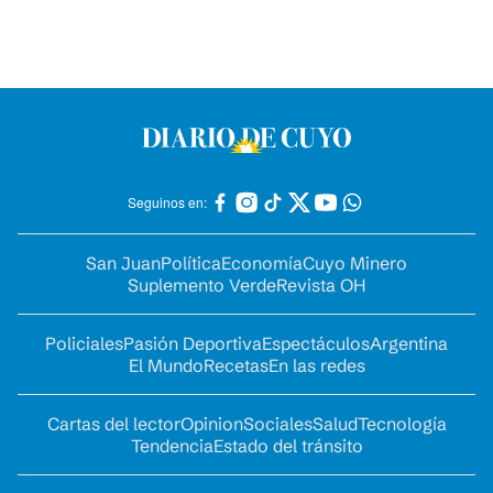
Seguinos en:
San Juan
Política
Economía
Cuyo Minero
Suplemento Verde
Revista OH
Policiales
Pasión Deportiva
Espectáculos
Argentina
El Mundo
Recetas
En las redes
Cartas del lector
Opinion
Sociales
Salud
Tecnología
Tendencia
Estado del tránsito