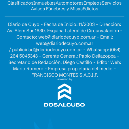
Clasificados
Inmuebles
Automotores
Empleos
Servicios
Avisos Fúnebres y Misas
Edictos
Diario de Cuyo - Fecha de Inicio: 11/2003 - Dirección:
Av. Alem Sur 1639. Esquina Lateral de Circunvalación -
Contacto:
web@diariodecuyo.com.ar
- Email:
web@diariodecuyo.com.ar
/
publicidad@diariodecuyo.com.ar
-
Whatsapp: (054)
264 5045343 - Gerente General: Pablo Dellazoppa -
Secretario de Redacción: Diego Castillo - Editor Web:
Mario Romero - Empresa propietaria del medio -
FRANCISCO MONTES S.A.C.I.F.