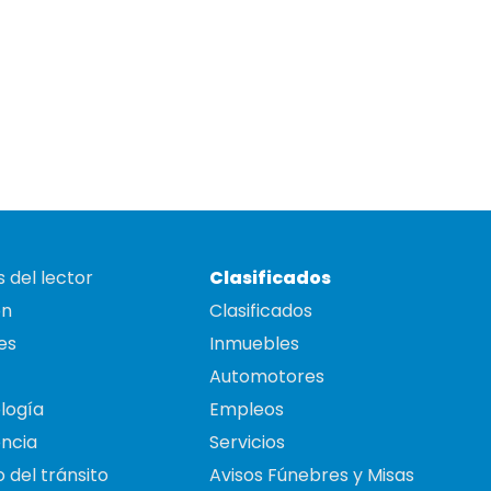
 del lector
Clasificados
on
Clasificados
es
Inmuebles
Automotores
logía
Empleos
ncia
Servicios
 del tránsito
Avisos Fúnebres y Misas