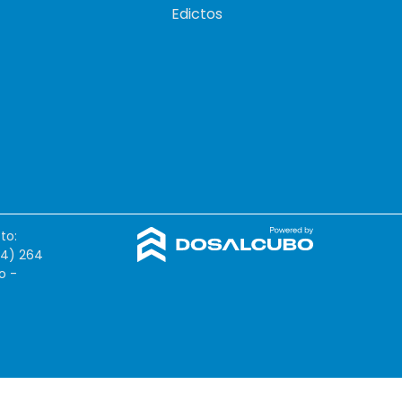
Edictos
to:
54) 264
o -