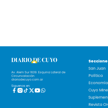
Seccione
San Juan
Av. Alem Sur 1639. Esquina Lateral de
Política
Circunvalación
diariodecuyo.com.ar
Economía
Siguenos en:
Cuyo Mine
Suplemen
Revista O