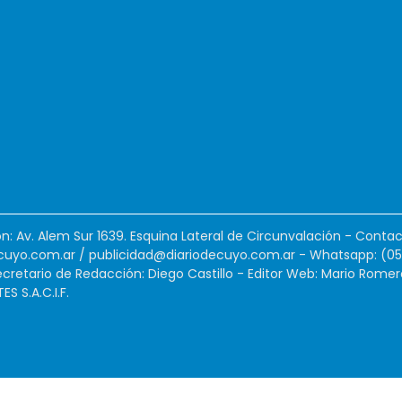
ión: Av. Alem Sur 1639. Esquina Lateral de Circunvalación - Contac
cuyo.com.ar
/
publicidad@diariodecuyo.com.ar
-
Whatsapp: (0
cretario de Redacción: Diego Castillo - Editor Web: Mario Romer
 S.A.C.I.F.